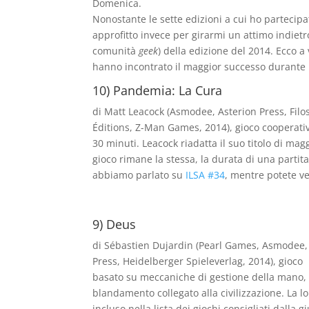
Domenica.
Nonostante le sette edizioni a cui ho partecipa
approfitto invece per girarmi un attimo indietro
comunità
geek
) della edizione del 2014. Ecco a 
hanno incontrato il maggior successo durante 
10) Pandemia: La Cura
di Matt Leacock (Asmodee, Asterion Press, Filos
Éditions, Z-Man Games, 2014), gioco cooperativo
30 minuti. Leacock riadatta il suo titolo di ma
gioco rimane la stessa, la durata di una partita
abbiamo parlato su
ILSA #34
, mentre potete v
9) Deus
di Sébastien Dujardin (Pearl Games, Asmodee,
Press, Heidelberger Spieleverlag, 2014), gioco p
basato su meccaniche di gestione della mano, 
blandamento collegato alla civilizzazione. La lo
incluso nella lista dei giochi consigliati dalla g