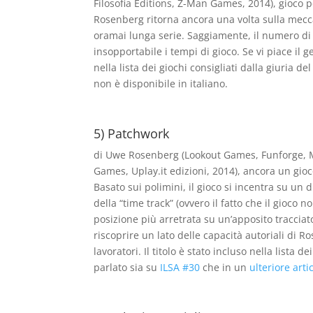
Filosofia Éditions, Z-Man Games, 2014), gioco pe
Rosenberg ritorna ancora una volta sulla meccan
oramai lunga serie. Saggiamente, il numero di 
insopportabile i tempi di gioco. Se vi piace il 
nella lista dei giochi consigliati dalla giuria de
non è disponibile in italiano.
5) Patchwork
di Uwe Rosenberg (Lookout Games, Funforge, 
Games, Uplay.it edizioni, 2014), ancora un gioco
Basato sui polimini, il gioco si incentra su un d
della “time track” (ovvero il fatto che il gioco n
posizione più arretrata su un’apposito traccia
riscoprire un lato delle capacità autoriali di 
lavoratori. Il titolo è stato incluso nella lista d
parlato sia su
ILSA #30
che in un
ulteriore arti