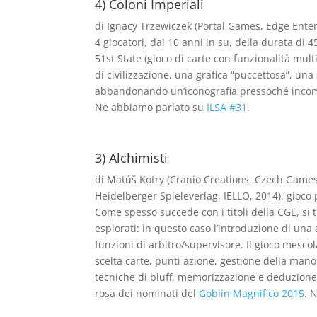
4) Coloni Imperiali
di Ignacy Trzewiczek (Portal Games, Edge Ente
4 giocatori, dai 10 anni in su, della durata di 
51st State (gioco di carte con funzionalità mul
di civilizzazione, una grafica “puccettosa”, u
abbandonando un’iconografia pressoché incompre
Ne abbiamo parlato su
ILSA #31
.
3) Alchimisti
di Matúš Kotry (Cranio Creations, Czech Games
Heidelberger Spieleverlag, IELLO, 2014), gioco p
Come spesso succede con i titoli della CGE, si t
esplorati: in questo caso l’introduzione di una 
funzioni di arbitro/supervisore. Il gioco mesco
scelta carte, punti azione, gestione della ma
tecniche di bluff, memorizzazione e deduzione.
rosa dei nominati del
Goblin Magnifico 2015
. 