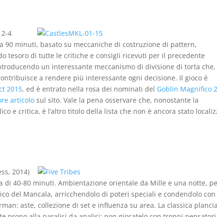
 2-4
irca 90 minuti, basato su meccaniche di costruzione di pattern,
 tesoro di tutte le critiche e consigli ricevuti per il precedente
introducendo un interessante meccanismo di divisione di torta che,
ontribuisce a rendere più interessante ogni decisione. Il gioco è
t 2015,
ed è entrato nella rosa dei nominati del
Goblin Magnifico 
ore articolo
sul sito. Vale la pena osservare che, nonostante la
o e critica, è l’altro titolo della lista che non è ancora stato locali
ess, 2014)
ata di 40-80 minuti. Ambientazione orientale da Mille e una notte, p
sico del Mancala, arricchendolo di poteri speciali e condendolo co
an: aste, collezione di set e influenza su area. La classica planci
e prono alla paralisi da analisi: non giocatelo con troppi pensatori