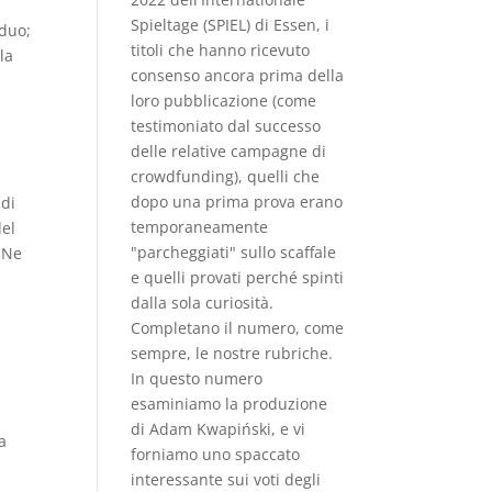
Spieltage (SPIEL) di Essen, i
rduo;
titoli che hanno ricevuto
la
consenso ancora prima della
loro pubblicazione (come
testimoniato dal successo
delle relative campagne di
crowdfunding), quelli che
dopo una prima prova erano
 di
temporaneamente
del
"parcheggiati" sullo scaﬀale
. Ne
e quelli provati perché spinti
dalla sola curiosità.
Completano il numero, come
sempre, le nostre rubriche.
In questo numero
esaminiamo la produzione
di Adam Kwapiński, e vi
a
forniamo uno spaccato
interessante sui voti degli