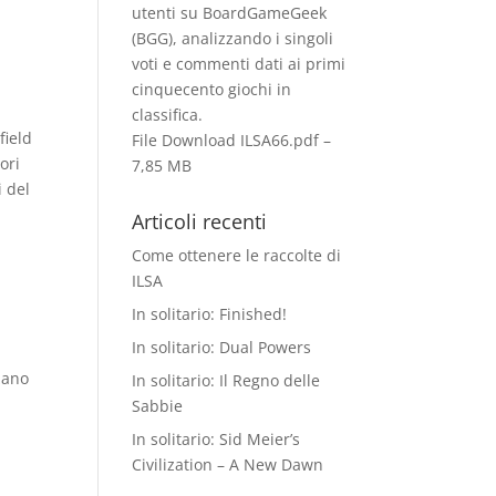
utenti su BoardGameGeek
(BGG), analizzando i singoli
voti e commenti dati ai primi
cinquecento giochi in
classiﬁca.
field
File Download
ILSA66.pdf –
ori
7,85 MB
i del
Articoli recenti
Come ottenere le raccolte di
ILSA
In solitario: Finished!
In solitario: Dual Powers
zano
In solitario: Il Regno delle
Sabbie
In solitario: Sid Meier’s
Civilization – A New Dawn