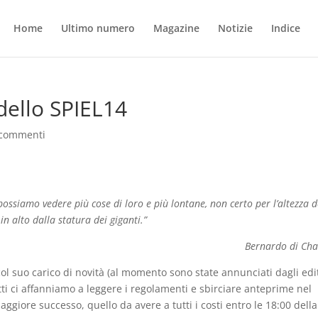
Home
Ultimo numero
Magazine
Notizie
Indice
 dello SPIEL14
 commenti
possiamo vedere più cose di loro e più lontane, non certo per l’altezza d
n alto dalla statura dei giganti.”
Bernardo di Cha
col suo carico di novità (al momento sono state annunciati dagli edi
utti ci affanniamo a leggere i regolamenti e sbirciare anteprime nel
aggiore successo, quello da avere a tutti i costi entro le 18:00 della