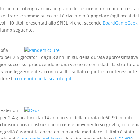
to, non mi ritengo ancora in grado di riuscire in un compito così a
 e tirare le somme su cosa si è rivelato più popolare (agli occhi del
voi i 10 titoli presentati allo SPIEL14 che, secondo
BoardGameGeek
,
l’anno seguente.
ofia
 per 2-5 giocatori, dagli 8 anni in su, della durata approssimativa
ggior successo, producendone una versione con i dadi; la struttura 
 viene leggermente accorciata. Il risultato è piuttosto interessante
edere il
contenuto nella scatola qui
.
 Asterion
er 2-4 giocatori, dai 14 anni in su, della durata di 60-90 minuti,
chiusura area, costruzione di rete e movimento su griglia, con tem
ngevità è garantita anche dalla plancia modulare. Il titolo è stato
iuria del
Kennerspiel del Jahres
. Ne abbiamo parlato su
ILSA #30
.