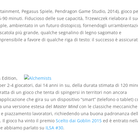
rtainment, Pegasus Spiele, Pendragon Game Studio, 2014), gioco pe
45-90 minuti. Fiducioso delle sue capacità, Trzewiczek rielabora il su
tiple, ambientato in un futuro distopico), fornendogli un’ambientaz
na scatola più grande, qualche segnalino di legno sagomato e
nsibile a favore di qualche riga di testo: il successo è assicurat
 Edition,
er 2-4 giocatori, dai 14 anni in su, della durata stimata di 120 minu
ratta di un gioco che tenta di spingersi in territori non ancora
applicazione che gira su un dispositivo “smart” (telefono o tablet) c
la una versione estesa del
Master Mind
con le classiche meccaniche
no e piazzamento lavoratori, richiedendo una buona padronanza del
 Il gioco ha vinto il premio
Scelto dai Goblin 2015
ed è entrato nell
Ne abbiamo parlato su
ILSA #30
.