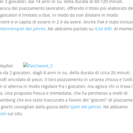
r 2 giocatori, dai 14 anni in su, della durata di 60-120 minuti.
ica del piazzamento lavoratori, offrendo il titolo più elaborato de
giocatori è limitato a due, in modo da non dilatare in modo
genere e vi capita di essere in 2 è da avere. Anche FoA è stato inclus
l
Kennerspiel del Jahres
. Ne abbiamo parlato su
ILSA #30
. Al mome
Mayfair
 da 2 giocatori, dagli 8 anni in su, della durata di circa 20 minuti.
raft vincolato di pezzi, il loro piazzamento in un’area chiusa e l’util
on si alterna in modo regolare fra i giocatori, ma agisce chi si trova 
to). Una proposta fresca e immediata, che ha permesso a molti di
Rosenberg che era stato trascurato a favore dei “gioconi” di piazzam
ei giochi consigliati dalla giuria dello
Spiel del Jahres
. Ne abbiamo
colo
sul sito.