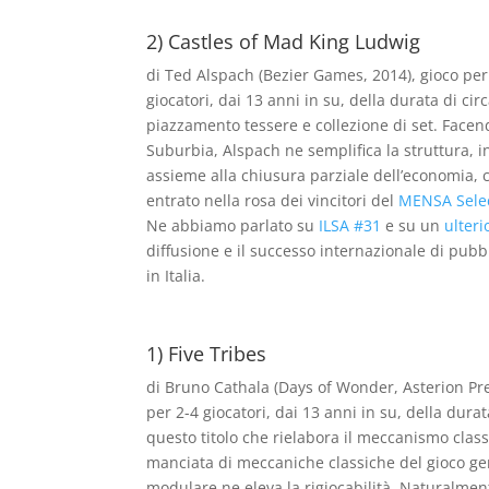
2) Castles of Mad King Ludwig
di Ted Alspach (Bezier Games, 2014), gioco per
giocatori, dai 13 anni in su, della durata di c
piazzamento tessere e collezione di set. Facendo
Suburbia, Alspach ne semplifica la struttura, 
assieme alla chiusura parziale dell’economia, c
entrato nella rosa dei vincitori del
MENSA Selec
Ne abbiamo parlato su
ILSA #31
e su un
ulteri
diffusione e il successo internazionale di pubblic
in Italia.
1) Five Tribes
di Bruno Cathala (Days of Wonder, Asterion Pr
per 2-4 giocatori, dai 13 anni in su, della dur
questo titolo che rielabora il meccanismo clas
manciata di meccaniche classiche del gioco germ
modulare ne eleva la rigiocabilità. Naturalment