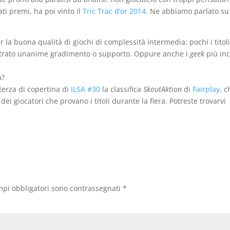
ati premi, ha poi vinto il
Tric Trac d’or 2014
. Ne abbiamo parlato su
 la buona qualità di giochi di complessità intermedia: pochi i titoli
ntrato unanime gradimento o supporto. Oppure anche i
geek
più inca
a?
 terza di copertina di
ILSA #30
la classifica
SkoutAktion
di
Fairplay
, c
ei giocatori che provano i titoli durante la fiera. Potreste trovarvi
mpi obbligatori sono contrassegnati
*