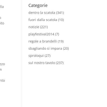
Categorie
lla
dentro la scatola
(341)
o
fuori dalla scatola
(10)
nto
notizie
(221)
playfestival2014
(7)
regole a brandelli
(19)
sbagliando si impara
(20)
sproloqui
(27)
sul nostro tavolo
(237)
izzo
in
ento