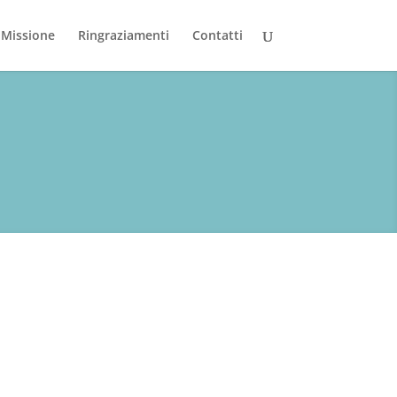
Missione
Ringraziamenti
Contatti