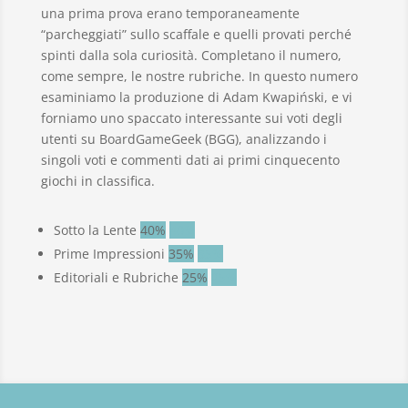
una prima prova erano temporaneamente
“parcheggiati” sullo scaﬀale e quelli provati perché
spinti dalla sola curiosità. Completano il numero,
come sempre, le nostre rubriche. In questo numero
esaminiamo la produzione di Adam Kwapiński, e vi
forniamo uno spaccato interessante sui voti degli
utenti su BoardGameGeek (BGG), analizzando i
singoli voti e commenti dati ai primi cinquecento
giochi in classiﬁca.
Sotto la Lente
40%
40%
Prime Impressioni
35%
35%
Editoriali e Rubriche
25%
25%