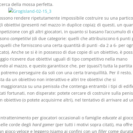
icerca della mossa perfetta.
possono rendere ripetutamente impossibile costruire su una partico
i obiettivi (presenti nel mazzo in duplice copia); di questi, un qua
petizione con gli altri giocatori, in quanto si basano l’accumulo di
i sono
competitivi
(di due categorie: quelli che attribuiscono 6 punti 
quelli che forniscono una certa quantità di punti -da 2 a 6- per og
ato). Anche se si è in possesso di due copie di un obiettivo, è poss
gio ricevere due obiettivi uguali di tipo competitivo nella mano
fondo al mazzo, e questo garantisce che, per (quasi?) tutta la partita
 potremo perseguire da soli con una certa tranquillità. Per il resto, 
da un obiettivo non interattivo e altri tre obiettivi che si
ggioranza su una penisola che contenga entrambi i tipi di edific
stati fortunati, non disperate: potete cercare di costruire sulla peni
 obiettivo (o potete acquisirne altri), nel tentativo di arrivare ad u
intrattenimento per giocatori occasionali o famiglie
educate
al gioc
elle corde degli
hard gamer
(per tutti i motivi sopra citati), ma offr
un gioco veloce e leggero (siamo ai confini con un
filler
come durata