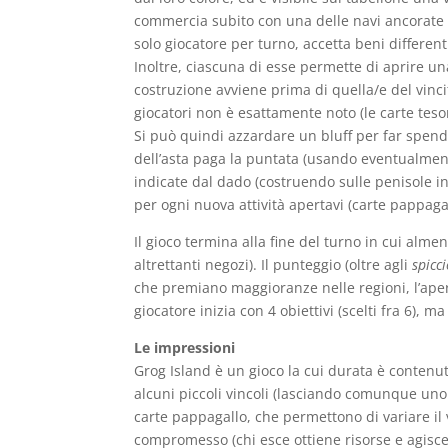
commercia subito con una delle navi ancorate n
solo giocatore per turno, accetta beni different
Inoltre, ciascuna di esse permette di aprire una
costruzione avviene prima di quella/e del vinci
giocatori non è esattamente noto (le carte teso
Si può quindi azzardare un bluff per far spender
dell’asta paga la puntata (usando eventualment
indicate dal dado (costruendo sulle penisole i
per ogni nuova attività apertavi (carte pappagall
Il gioco termina alla fine del turno in cui alme
altrettanti negozi). Il punteggio (oltre agli
spicci
che premiano maggioranze nelle regioni, l’aper
giocatore inizia con 4 obiettivi (scelti fra 6), 
Le impressioni
Grog Island è un gioco la cui durata è contenuta
alcuni piccoli vincoli (lasciando comunque uno 
carte pappagallo, che permettono di variare il v
compromesso (chi esce ottiene risorse e agisce