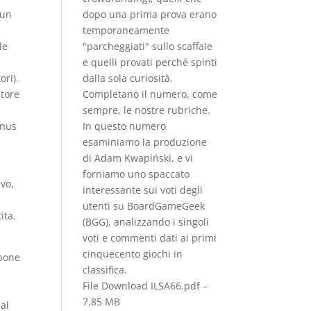
 un
dopo una prima prova erano
temporaneamente
le
"parcheggiati" sullo scaﬀale
e quelli provati perché spinti
ori).
dalla sola curiosità.
itore
Completano il numero, come
sempre, le nostre rubriche.
onus
In questo numero
esaminiamo la produzione
di Adam Kwapiński, e vi
forniamo uno spaccato
ivo,
interessante sui voti degli
utenti su BoardGameGeek
ita.
(BGG), analizzando i singoli
voti e commenti dati ai primi
cinquecento giochi in
mpone
classiﬁca.
File Download
ILSA66.pdf –
7,85 MB
al