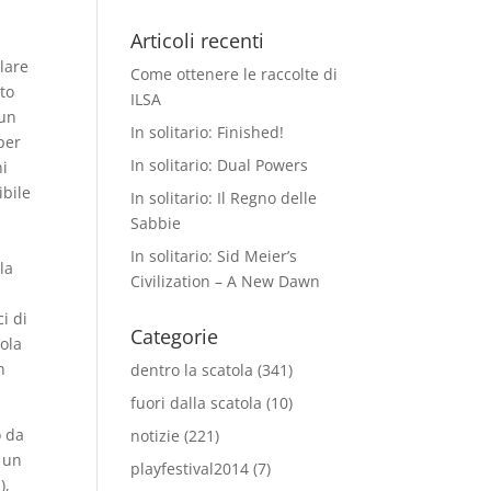
Articoli recenti
lare
Come ottenere le raccolte di
rto
ILSA
 un
In solitario: Finished!
per
In solitario: Dual Powers
ni
ibile
In solitario: Il Regno delle
Sabbie
In solitario: Sid Meier’s
la
Civilization – A New Dawn
i di
Categorie
sola
n
dentro la scatola
(341)
fuori dalla scatola
(10)
o da
notizie
(221)
e un
playfestival2014
(7)
),