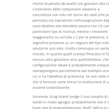
rischio di
paralisi da analisi
con giocatori alla r
L’intervento delle componenti aleatorie si
concretizza non solo nel lancio dei dadi (che 
penisola) ma soprattutto nell’assegnazione degl
sono obiettivi
non interattivi
(ovvero non c’è com
particolare tipo di risorsa), mentre i rimanent
maggioranza su un’isola o 2 per la presenza, e 
segnalino presente su un negozio del tipo indic
valutarne uno solo; risulta comunque un vantag
iniziale, in quanto quelli scartati finiscono in 
nessun altro giocatore avrà quell’obiettivo, che
configurazione ideale è probabilmente composta 
sovrappongano parzialmente (ad esempio una ma
cui si ha l’obiettivo di presenza). Se non siete 
che vi fornisce come bonus la sostituzione di un
insieme soddisfacente.
Insomma, Grog Island svolge il suo compito di 
tavolo in modo egregio; probabilmente non è n
buon mix di programmazione, bluff, tattica in 