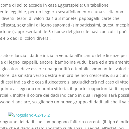
 come di solito accade in casa Eggertspiele: un tabellone
nte leggibile, per un leggero sovraffollamento e una scelta non
ipi diversi; tesori di valori da 1 a 3 monete; pappagalli, carte che
ll’asta), segnalini di legno sagomati (simpaticissimi, questi meepl
artone (rappresentanti le 5 risorse del gioco, le navi con cui si può
 e 5 dadi di colori diversi.
ocatore lancia i dadi e inizia la vendita all’incanto delle licenze per
e di legno, cappelli, ancore, bamboline vudù, bare ed altre amenit
 del giocatore deve essere una quantità ottenibile sommando i valori 
atore, da sinistra verso destra e in ordine non crescente, su alcuni
i essi indica che cosa il giocatore si aggiudicherà nel caso di vittor
l quinto assegnano un punto vittoria, il quarto l’opportunità di impe
iali). Inoltre il colore dei dadi indicano in quali regioni sarà possi
ossono rilanciare, scegliendo un nuovo gruppo di dadi tali che il val
er ognuno dei dadi che compongono l’offerta corrente (il tipo è indi
olta che il dado è stato spostato sugli spazi riservati all’asta), poi