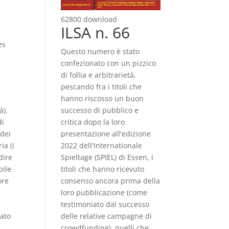
62800 download
ILSA n. 66
es
Questo numero è stato
confezionato con un pizzico
di follia e arbitrarietà,
pescando fra i titoli che
hanno riscosso un buon
à).
successo di pubblico e
di
critica dopo la loro
 dei
presentazione all'edizione
ia (i
2022 dell'Internationale
dire
Spieltage (SPIEL) di Essen, i
bile
titoli che hanno ricevuto
ore
consenso ancora prima della
loro pubblicazione (come
testimoniato dal successo
cato
delle relative campagne di
crowdfunding), quelli che