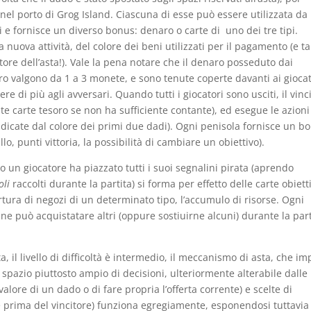
el porto di Grog Island. Ciascuna di esse può essere utilizzata da
i e fornisce un diverso bonus: denaro o carte di uno dei tre tipi.
 nuova attività, del colore dei beni utilizzati per il pagamento (e ta
tore dell’asta!). Vale la pena notare che il denaro posseduto dai
ro valgono da 1 a 3 monete, e sono tenute coperte davanti ai giocat
e di più agli avversari. Quando tutti i giocatori sono usciti, il vinc
e carte tesoro se non ha sufficiente contante), ed esegue le azioni
ndicate dal colore dei primi due dadi). Ogni penisola fornisce un b
o, punti vittoria, la possibilità di cambiare un obiettivo).
no un giocatore ha piazzato tutti i suoi segnalini pirata (aprendo
oli
raccolti durante la partita) si forma per effetto delle carte obiett
tura di negozi di un determinato tipo, l’accumulo di risorse. Ogni
ma ne può acquistatare altri (oppure sostiuirne alcuni) durante la part
, il livello di difficoltà è intermedio, il meccanismo di asta, che i
spazio piuttosto ampio di decisioni, ulteriormente alterabile dalle
alore di un dado o di fare propria l’offerta corrente) e scelte di
 prima del vincitore) funziona egregiamente, esponendosi tuttavia 