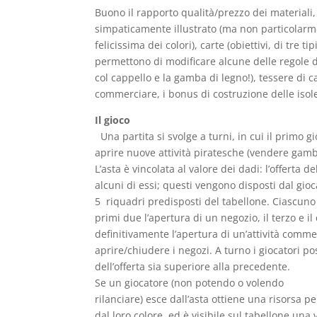
Buono il rapporto qualità/prezzo dei materiali,
simpaticamente illustrato (ma non particolarme
felicissima dei colori), carte (obiettivi, di tre t
permettono di modificare alcune delle regole de
col cappello e la gamba di legno!), tessere di c
commerciare, i bonus di costruzione delle isole)
Il gioco
Una partita si svolge a turni, in cui il primo gi
aprire nuove attività piratesche (vendere gamb
L’asta è vincolata al valore dei dadi: l’offerta
alcuni di essi; questi vengono disposti dal gioc
5 riquadri predisposti del tabellone. Ciascuno d
primi due l’apertura di un negozio, il terzo e i
definitivamente l’apertura di un’attività commerc
aprire/chiudere i negozi. A turno i giocatori p
dell’offerta sia superiore alla precedente.
Se un giocatore (non potendo o volendo
rilanciare) esce dall’asta ottiene una risorsa p
dal loro colore, ed è visibile sul tabellone una v