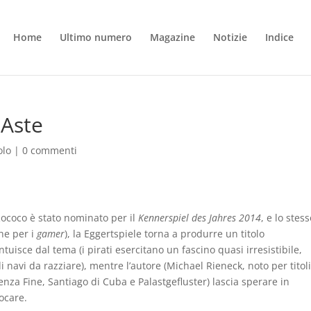
Home
Ultimo numero
Magazine
Notizie
Indice
 Aste
olo
|
0 commenti
Rococo è stato nominato per il
Kennerspiel des Jahres 2014
, e lo stes
he per i
gamer
), la Eggertspiele torna a produrre un titolo
ntuisce dal tema (i pirati esercitano un fascino quasi irresistibile,
 navi da razziare), mentre l’autore (Michael Rieneck, noto per titoli
enza Fine, Santiago di Cuba e Palastgefluster) lascia sperare in
ocare.