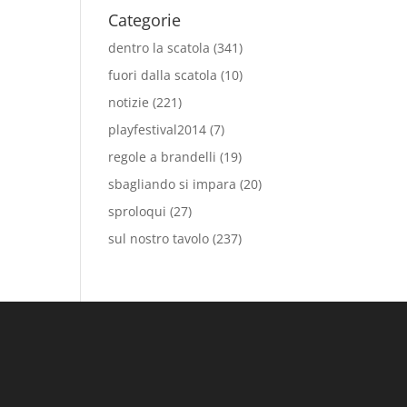
Categorie
dentro la scatola
(341)
fuori dalla scatola
(10)
notizie
(221)
playfestival2014
(7)
regole a brandelli
(19)
sbagliando si impara
(20)
sproloqui
(27)
sul nostro tavolo
(237)