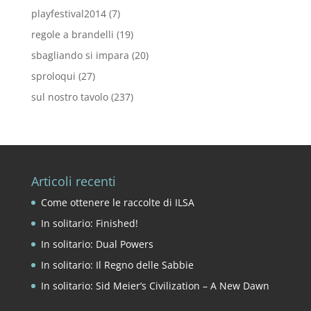
playfestival2014
(7)
regole a brandelli
(19)
sbagliando si impara
(20)
sproloqui
(27)
sul nostro tavolo
(237)
Articoli recenti
Come ottenere le raccolte di ILSA
In solitario: Finished!
In solitario: Dual Powers
In solitario: Il Regno delle Sabbie
In solitario: Sid Meier’s Civilization – A New Dawn