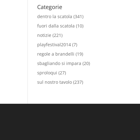
Categorie
dentro la scatola
(341)
fuori dalla scatola
(10)
notizie
(221)
playfestival2014
(7)
regole a brandelli
(19)
sbagliando si impara
(20)
sproloqui
(27)
sul nostro tavolo
(237)